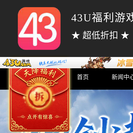
43U福利游
★ 超低折扣 ★
首页
新闻中