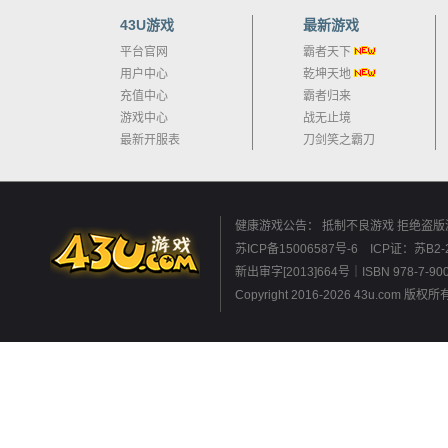
43U游戏
最新游戏
平台官网
霸者天下
用户中心
乾坤天地
充值中心
霸者归来
游戏中心
战无止境
最新开服表
刀剑笑之霸刀
健康游戏公告： 抵制不良游戏 拒绝盗版
苏ICP备15006587号-6
ICP证：苏B2-2
新出审字[2013]664号｜ISBN 9
Copyright 2016-2026 43u.co